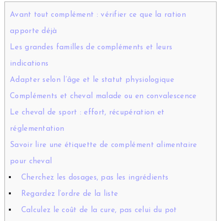
Avant tout complément : vérifier ce que la ration
apporte déjà
Les grandes familles de compléments et leurs
indications
Adapter selon l’âge et le statut physiologique
Compléments et cheval malade ou en convalescence
Le cheval de sport : effort, récupération et
réglementation
Savoir lire une étiquette de complément alimentaire
pour cheval
Cherchez les dosages, pas les ingrédients
Regardez l’ordre de la liste
Calculez le coût de la cure, pas celui du pot