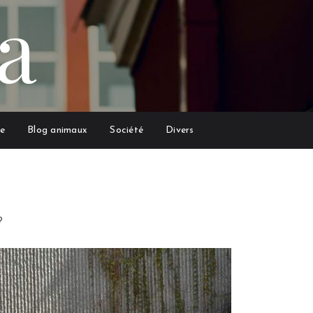
a
e
Blog animaux
Société
Divers
?